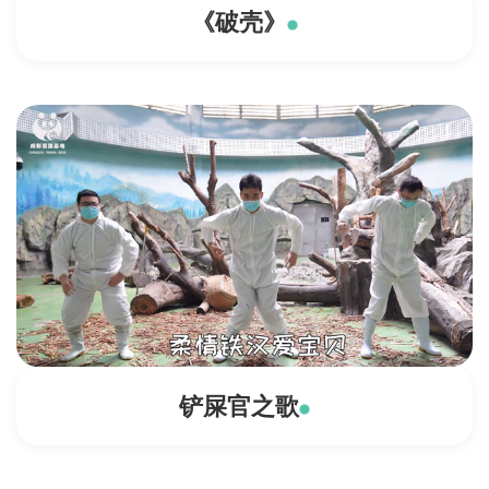
《破壳》
铲屎官之歌