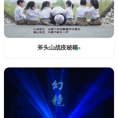
斧头山战疫秘籍