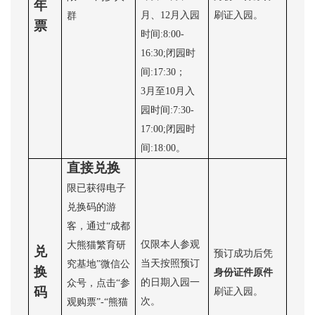
年
月、12月入园
刷证入园。
群
票
时间:8:00-
16:30;闭园时
间:17:30；
3月至10月入
园时间:7:30-
17:00;闭园时
间:18:00。
直接兑换
限已获得电子
兑换码的游
客，通过
“成都
仅限本人参观
大熊猫繁育研
兑
预订成功后凭
当天按照预订
究基地”微信公
换
身份证件原件
的日期入园一
众号，点击“参
码
刷证入园。
次。
观购票”-“熊猫