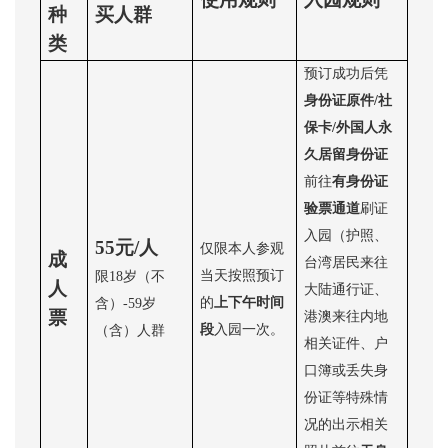
种
买人群
类
预订成功后凭
身份证原件
/社
保卡/外国人永
久居留身份证
前往
有身份证
验票通道
刷证
入园（护照、
55元/人
仅限本人参观
成
台湾居民来往
当天按照预订
限
18岁（不
人
大陆通行证、
的
上下午时间
含）-59岁
票
港澳来往内地
段
入园一次。
（含）人群
相关证件、户
口簿或丢失身
份证等特殊情
况的出示相关