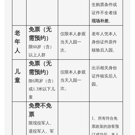
生购票条件或
证件不全者须
现场补差
。
免票（无
老
仅限本人参观
老年人凭本人
需预约）
年
当天入园一
身份证件原件
限
60岁（含）
人
次。
核验后入园。
以上人群
免票（无
出示相关身份
儿
需预约）
仅限本人参观
证件核实后入
童
当天入园一
6周岁（含）
限
园。
次。
或1.3米以下儿
童
免费不免
票
1、
所有符合免
限现役军人、
票政策的游客预
退役军人、军
订成功后，本人