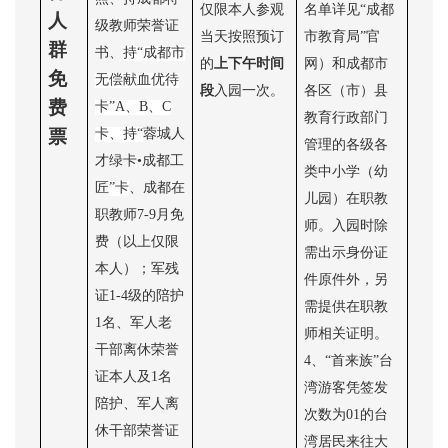
仅限本人参观
名单详见“成都
人
级教师荣誉证
当天按照预订
市教育局”官
群
书、
持
“成都市
的
上下午时间
网）和成都市
免
无偿献血优待
段
入园一次。
各区（市）县
费
卡”A、B、C
教育行政部门
票
卡、
持
“
蓉城人
管理的各级各
才绿卡
•成都工
类中小学（幼
匠
”卡
、成都在
儿园）在职教
职教师
7-9月免
师。入园时除
费（以上仅限
需出示身份证
本人）；军残
件原件外，另
证1-4级的陪护
需提供在职教
1名、军人老
师相关证明。
干部离休荣誉
4、“首来族”台
证本人及1名
湾游客凭签发
陪护、军人离
次数为01的台
休干部荣誉证
湾居民来往大