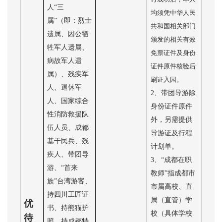
人“三
均须
凭中华人民
属”（即：烈士
共和国相关部门
遗属、因公牺
颁发的相关有效
牲军人遗属、
免票证件
及身份
病故军人遗
证件原件核验后
属）、残疾军
刷证入园。
人、退休军
2、带团导游除
人、国家综合
身份证件原件
性消防救援队
外，另需提供
伍人员、成都
导游证及行程
基干民兵、残
计划单。
疾人、带团导
3、“成都在职
游、“首来
教师”指成都市
族”台湾游客、
市属高校、直
持四川工匠证
属（直管）学
优
书、持熊猫护
校（具体学校
待
照、持成都特