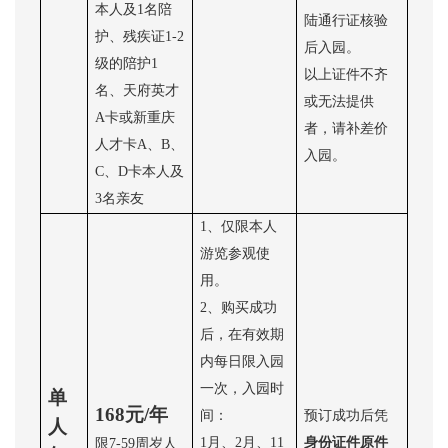
本人及1名陪
陆通行证核验
护、残疾证1-2
后入园。
级的陪护1
以上证件不齐
名、天府英才
或无法提供
A卡或新重庆
者，请补差价
人才卡A、B、
入园。
C、D卡本人及
3名亲友
1、仅限本人
游览参观使
用。
2、购买成功
后，在有效期
内每日限入园
一次，入园时
单
168元/年
间：
预订成功后凭
人
1月、2月、11
身份证件原件
限
7-59周岁人