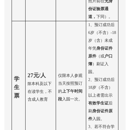
照片前往
无身
份证验票通
道，
下同）。
1、
预订成功后
6岁（不含）-18
岁（含）未成
年凭
身份证件
原件
（或
户口
簿
）刷证入
园。
27元/人
仅限本人参观
学
2、
预订成功后
当天按照预订
本科及以下
限
生
18岁（不含）
的
上下午时间
在读学生，不
票
以上者需出示
段
入园一次。
含成人教育
有效学生证
后
刷
身份证件原
件
入园。
3、若不符合学