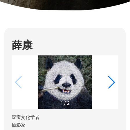
薛康
1
/
2
双宝文化学者
摄影家