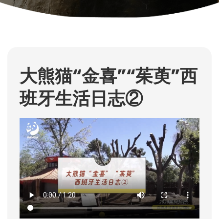
大熊猫“金喜”“茱萸”西
班牙生活日志②