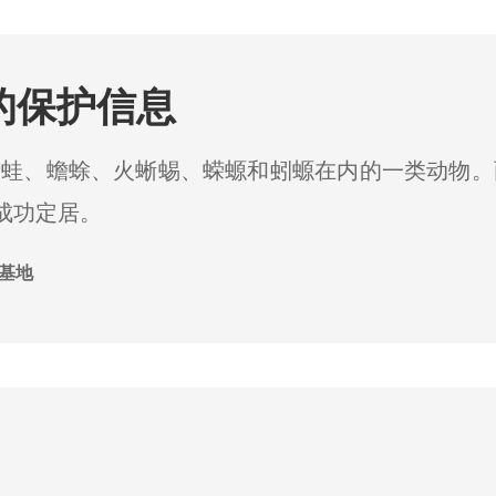
的保护信息
青蛙、蟾蜍、火蜥蜴、蝾螈和蚓螈在内的一类动物。
上成功定居。
基地