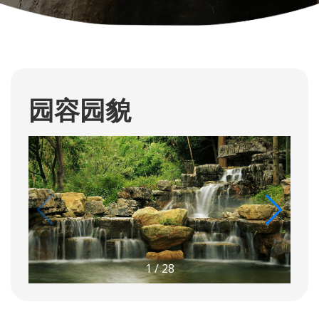
园容园貌
1
/
28