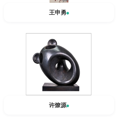
王申勇
许燎源